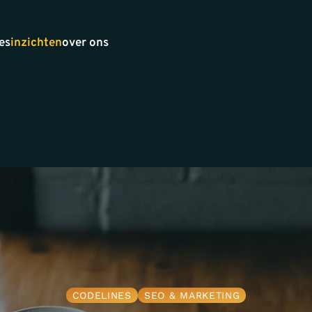
es
inzichten
over ons
CODELINES
SEO & MARKETING