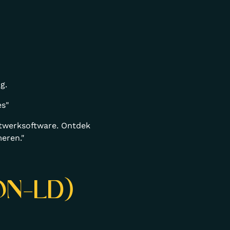
g.
es"
aatwerksoftware. Ontdek
eren."
SON-LD)