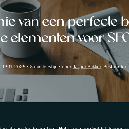
ie van een perfecte bl
ële elementen voor SE
19-11-2025 • 8 min leestijd • door
Jasper Bakker
, Bestuurder
dan alleen goede content. Het is een zorgvuldig geconstr