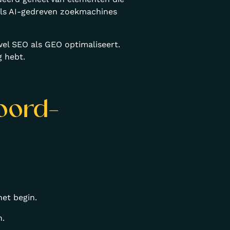
als AI-gedreven zoekmachines
wel SEO als GEO optimaliseert.
g hebt.
woord-
het begin.
n.