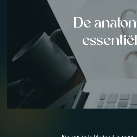
De anatom
essenti
Een perfecte blogpost is meer 