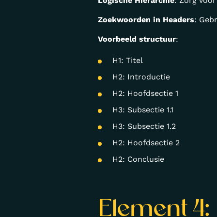
Logische Hiërarchie
: Zorg voor
Zoekwoorden in Headers
: Geb
Voorbeeld structuur
:
H1: Titel
H2: Introductie
H2: Hoofdsectie 1
H3: Subsectie 1.1
H3: Subsectie 1.2
H2: Hoofdsectie 2
H2: Conclusie
Element 4: 