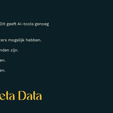
Dit geeft AI-tools genoeg
zers mogelijk hebben.
nden zijn.
en.
en.
eta Data