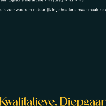
 een logische hiërarchie - H1 (titel) → H2 → H3.
ruik zoekwoorden natuurlijk in je headers, maar maak ze 
Kwalitatieve, Diepga