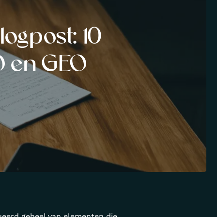
ogpost: 10
O en GEO
ueerd geheel van elementen die