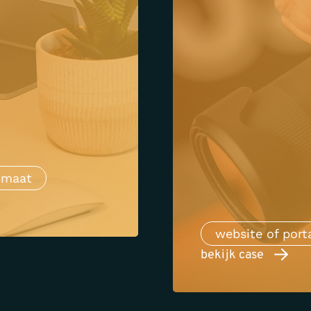
p maat
website of port
bekijk case