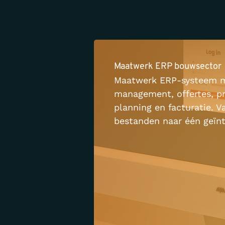
Maatwerk ERP bouwsector
Maatwerk ERP-systeem m
management, offertes, pr
planning en facturatie. V
bestanden naar één geïn
voor de volledige custom