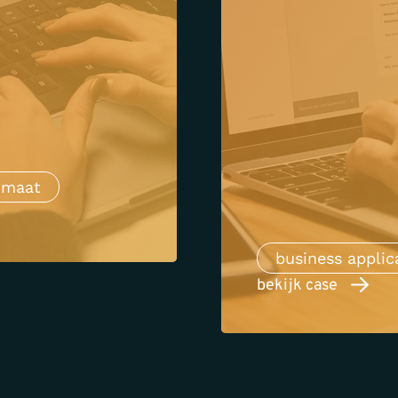
p maat
business applic
bekijk case