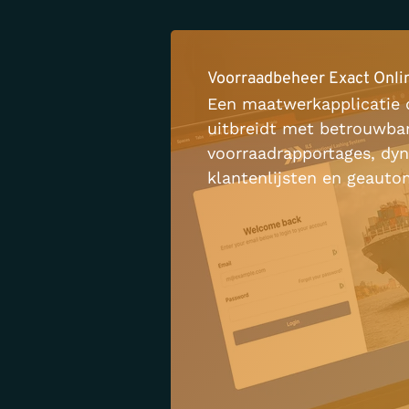
Voorraadbeheer Exact Onli
Een maatwerkapplicatie 
uitbreidt met betrouwba
voorraadrapportages, dy
klantenlijsten en geauto
prijsbeheer.