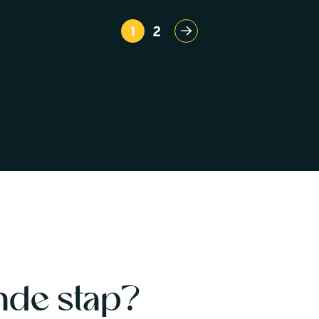
1
2
nde stap?