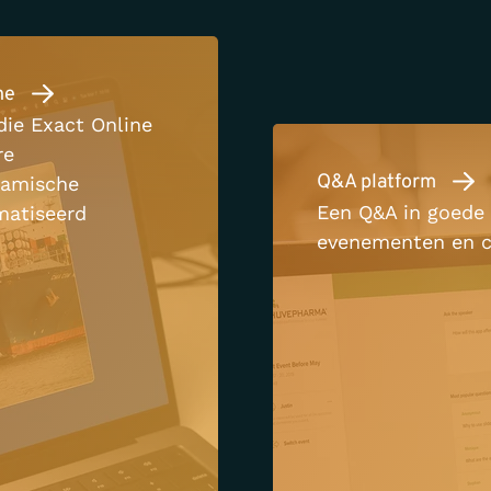
ne
die Exact Online
re
Q&A platform
namische
Een Q&A in goede 
matiseerd
evenementen en c