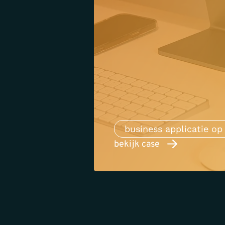
business applicatie o
bekijk case