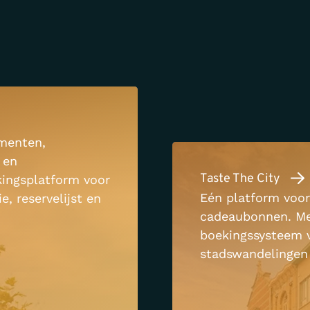
menten,
 en
Taste The City
ingsplatform voor
Eén platform voor
, reservelijst en
cadeaubonnen. Me
boekingssysteem v
stadswandelingen 
München.