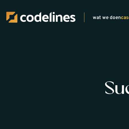
wat we doen
cas
Suc