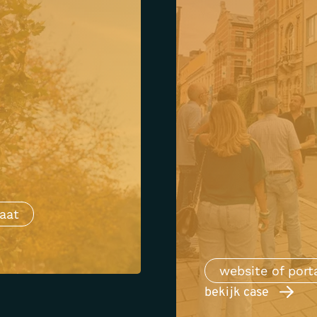
aat
website of port
bekijk case