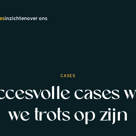
es
inzichten
over ons
CASES
cesvolle cases 
we trots op zijn