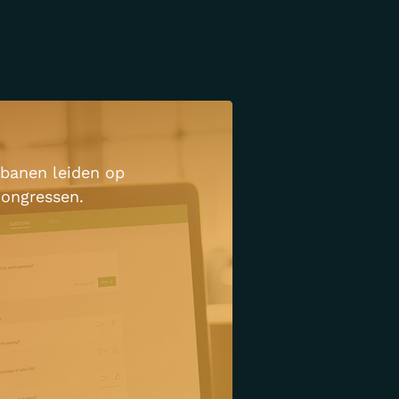
banen leiden op
ongressen.