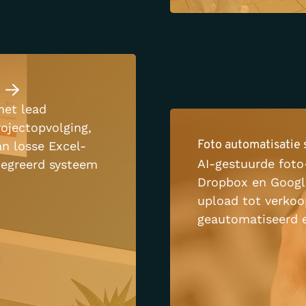
et lead
ojectopvolging,
Foto automatisatie
an losse Excel-
AI-gestuurde fot
tegreerd systeem
Dropbox en Google
er journey.
upload tot verkoo
geautomatiseerd en