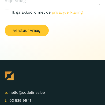
Ik ga akkoord met de
privacyverklaring
verstuur vraag
e.
hello@codelines.be
t.
03 535 95 11