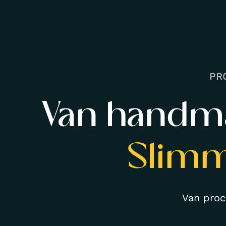
PR
Van handma
Slimm
Van proc