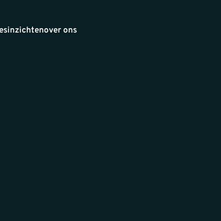
es
inzichten
over ons