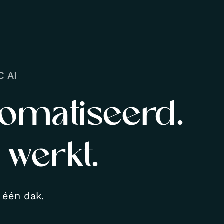
 AI
omatiseerd.
 werkt.
 één dak.