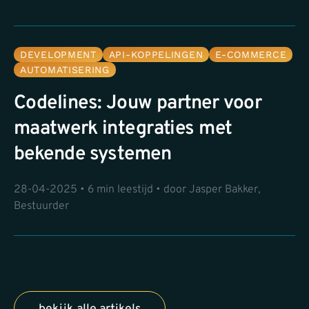
DEVELOPMENT
API-KOPPELINGEN
E-COMMERCE
AUTOMATISERING
Codelines: Jouw partner voor
maatwerk integraties met
bekende systemen
28-04-2025 • 6 min leestijd • door Jasper Bakker,
Bestuurder