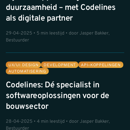
duurzaamheid – met Codelines
als digitale partner
29-04-2025 • 5 min leestijd • door Jasper Bakker,
Bestuurder
UX/UI DESIGN
DEVELOPMENT
API-KOPPELINGEN
AUTOMATISERING
Codelines: Dé specialist in
softwareoplossingen voor de
bouwsector
28-04-2025 • 4 min leestijd • door Jasper Bakker,
Bestuurder