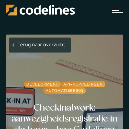
Terug naar overzicht
DEVELOPMENT
API-KOPPELINGEN
AUTOMATISERING
Checkinatwork:
aanwezigheidsregistratie in