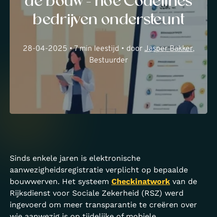
de bouw – hoe Codelines
bedrijven ondersteunt
28-04-2025 • 7 min leestijd • door
Jasper Bakker
,
Bestuurder
Sinds enkele jaren is elektronische
aanwezigheidsregistratie verplicht op bepaalde
bouwwerven. Het systeem
Checkinatwork
van de
Rijksdienst voor Sociale Zekerheid (RSZ) werd
ingevoerd om meer transparantie te creëren over
wie aanwezig is op tijdelijke of mobiele