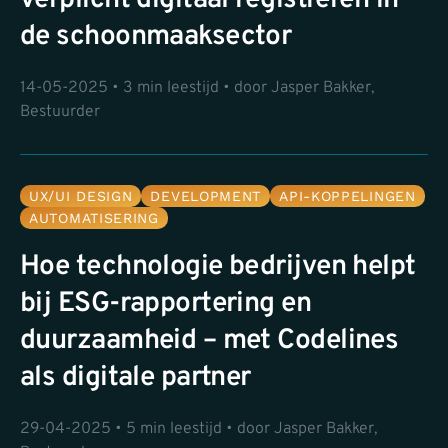
verplicht digitaal registreren in
de schoonmaaksector
14-05-2025 • 3 min leestijd • door Jasper Bakker,
Bestuurder
UX/UI DESIGN
DEVELOPMENT
API-KOPPELINGEN
AUTOMATISERING
Hoe technologie bedrijven helpt
bij ESG-rapportering en
duurzaamheid – met Codelines
als digitale partner
29-04-2025 • 5 min leestijd • door Jasper Bakker,