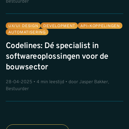
Bestuurder
UX/UI DESIGN
DEVELOPMENT
API-KOPPELINGEN
AUTOMATISERING
Codelines: Dé specialist in
softwareoplossingen voor de
bouwsector
28-04-2025 • 4 min leestijd • door Jasper Bakker,
Bestuurder