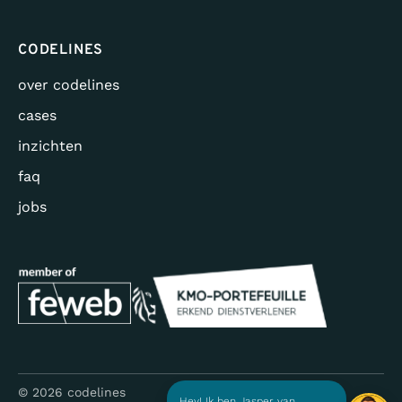
CODELINES
over codelines
cases
inzichten
faq
jobs
Hey! Ik ben Jasper van
© 2026 codelines
Codelines. Ontdek jouw