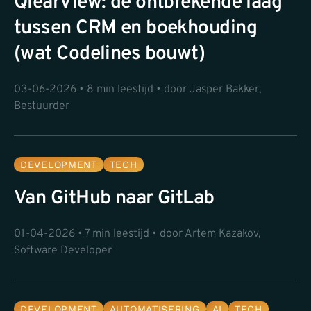
QlearView: de ontbrekende laag
tussen CRM en boekhouding
(wat Codelines bouwt)
03-06-2026 • 8 min leestijd • door Jasper Bakker,
Bestuurder
DEVELOPMENT
TECH
Van GitHub naar GitLab
01-04-2026 • 7 min leestijd • door Artem Kazakov,
Software Developer
DEVELOPMENT
AUTOMATISERING
AI
TECH