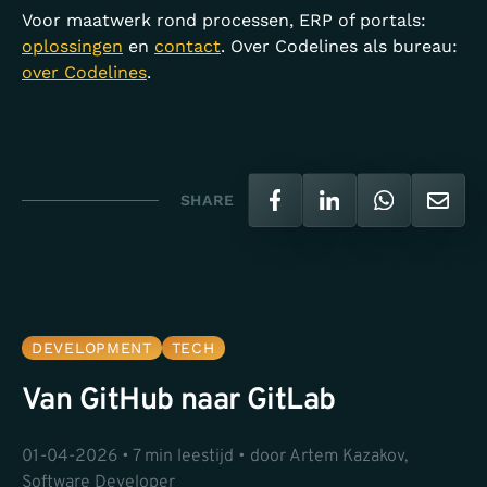
Voor maatwerk rond processen, ERP of portals:
oplossingen
en
contact
. Over Codelines als bureau:
over Codelines
.
SHARE
DEVELOPMENT
TECH
Van GitHub naar GitLab
01-04-2026 • 7 min leestijd • door Artem Kazakov,
Software Developer