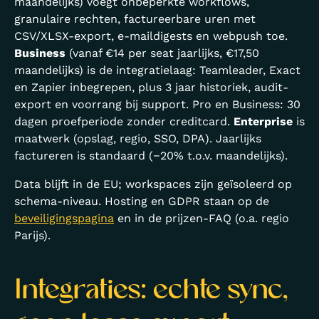
maandelijks) voegt onbeperkte workflows,
granulaire rechten, factureerbare uren met
CSV/XLSX-export, e-maildigests en webpush toe.
Business
(vanaf €14 per seat jaarlijks, €17,50
maandelijks) is de integratielaag: Teamleader, Exact
en Zapier inbegrepen, plus 3 jaar historiek, audit-
export en voorrang bij support. Pro en Business: 30
dagen proefperiode zonder creditcard.
Enterprise
is
maatwerk (opslag, regio, SSO, DPA). Jaarlijks
factureren is standaard (−20% t.o.v. maandelijks).
Data blijft in de EU; workspaces zijn geïsoleerd op
schema-niveau. Hosting en GDPR staan op de
beveiligingspagina
en in de prijzen-FAQ (o.a. regio
Parijs).
Integraties: echte sync,