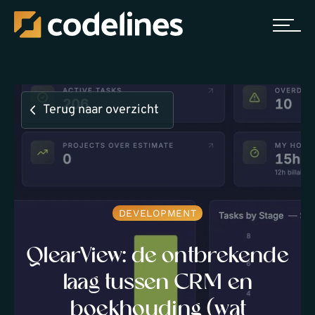
Terug naar overzicht
DEVELOPMENT
QlearView: de ontbrekende
laag tussen CRM en
boekhouding (wat