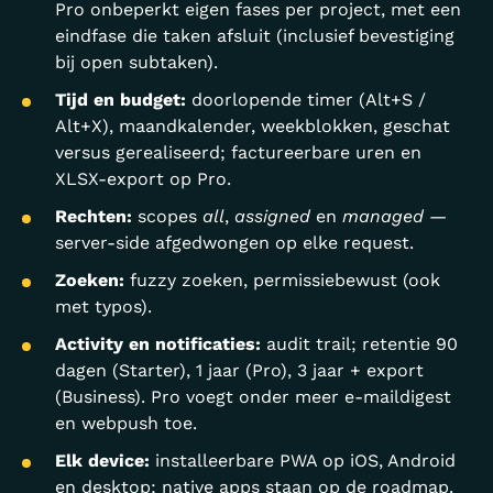
Pro onbeperkt eigen fases per project, met een
eindfase die taken afsluit (inclusief bevestiging
bij open subtaken).
Tijd en budget:
doorlopende timer (Alt+S /
Alt+X), maandkalender, weekblokken, geschat
versus gerealiseerd; factureerbare uren en
XLSX-export op Pro.
Rechten:
scopes
all
,
assigned
en
managed
—
server-side afgedwongen op elke request.
Zoeken:
fuzzy zoeken, permissiebewust (ook
met typos).
Activity en notificaties:
audit trail; retentie 90
dagen (Starter), 1 jaar (Pro), 3 jaar + export
(Business). Pro voegt onder meer e-maildigest
en webpush toe.
Elk device:
installeerbare PWA op iOS, Android
en desktop; native apps staan op de roadmap.