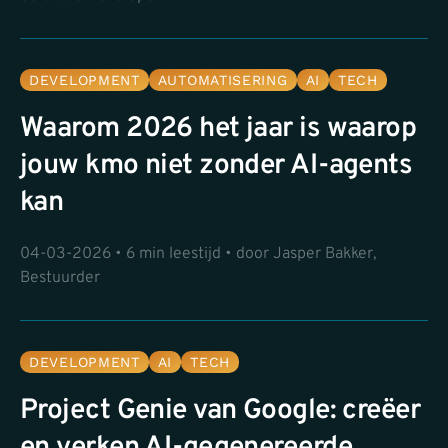
DEVELOPMENT
AUTOMATISERING
AI
TECH
Waarom 2026 het jaar is waarop
jouw kmo niet zonder AI-agents
kan
04-03-2026 • 6 min leestijd • door Jasper Bakker,
Bestuurder
DEVELOPMENT
AI
TECH
Project Genie van Google: creëer