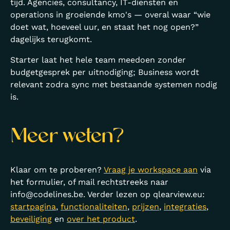
tijd. Agencies, consultancy, IT-diensten en
operations in groeiende kmo's — overal waar “wie
doet wat, hoeveel uur, en staat het nog open?”
dagelijks terugkomt.
Starter laat het hele team meedoen zonder
budgetgesprek per uitnodiging; Business wordt
relevant zodra sync met bestaande systemen nodig
is.
Meer weten?
Klaar om te proberen?
Vraag je workspace aan
via
het formulier, of mail rechtstreeks naar
info@codelines.be
. Verder lezen op qlearview.eu:
startpagina
,
functionaliteiten
,
prijzen
,
integraties
,
beveiliging
en
over het product
.