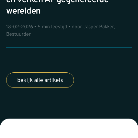
en verken AI-gegenereerde
werelden
18-02-2026 • 5 min leestijd • door Jasper Bakker,
Bestuurder
bekijk alle artikels