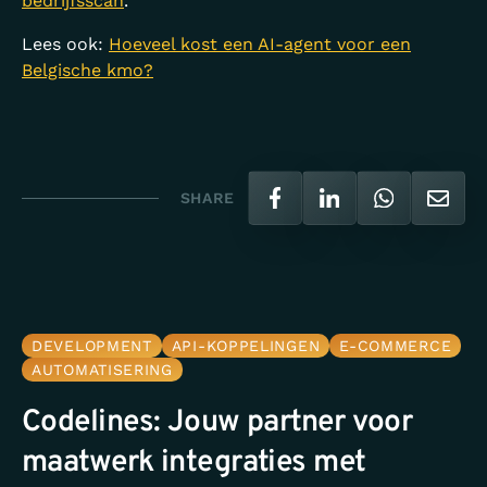
bedrijfsscan
.
Lees ook:
Hoeveel kost een AI-agent voor een
Belgische kmo?
SHARE
DEVELOPMENT
API-KOPPELINGEN
E-COMMERCE
AUTOMATISERING
Codelines: Jouw partner voor
maatwerk integraties met