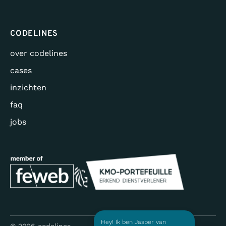
CODELINES
over codelines
cases
inzichten
faq
STRIKT NOODZAKELIJK
jobs
PRESTATIE
TARGETING
FUNCTIONEEL
Hey! Ik ben Jasper van
Codelines. Ontdek jouw