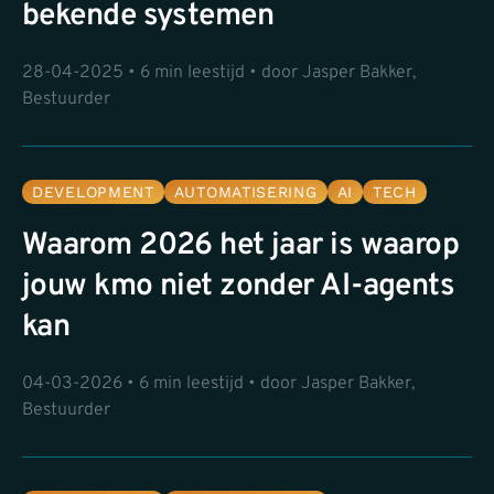
bekende systemen
28-04-2025 • 6 min leestijd • door Jasper Bakker,
Bestuurder
DEVELOPMENT
AUTOMATISERING
AI
TECH
Waarom 2026 het jaar is waarop
jouw kmo niet zonder AI-agents
kan
04-03-2026 • 6 min leestijd • door Jasper Bakker,
Bestuurder