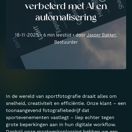
verbeterd met AI en
automatisering
18-11-2025 • 6 min leestijd • door
Jasper Bakker
,
Bestuurder
In de wereld van sportfotografie draait alles om
snelheid, creativiteit en efficiëntie. Onze klant – een
toonaangevend fotografiebedrijf dat
sportevenementen vastlegt – liep echter tegen
grote beperkingen aan in hun digitale workflow.
Dankzij onze maatwerkoplossing hebben we een