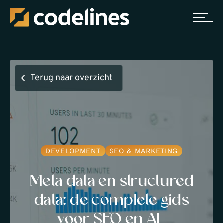
Terug naar overzicht
DEVELOPMENT
SEO & MARKETING
Meta data en structured
data: de complete gids
voor SEO en AI-