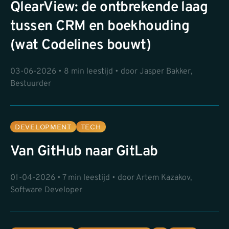
QlearView: de ontbrekende laag
tussen CRM en boekhouding
(wat Codelines bouwt)
03-06-2026 • 8 min leestijd • door Jasper Bakker,
Bestuurder
DEVELOPMENT
TECH
Van GitHub naar GitLab
01-04-2026 • 7 min leestijd • door Artem Kazakov,
Software Developer