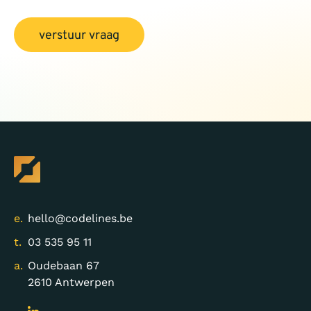
verstuur vraag
e.
hello@codelines.be
t.
03 535 95 11
a.
Oudebaan 67
2610 Antwerpen