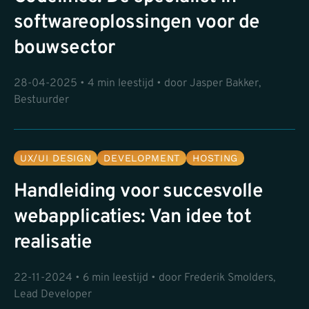
softwareoplossingen voor de
bouwsector
28-04-2025 • 4 min leestijd • door Jasper Bakker,
Bestuurder
UX/UI DESIGN
DEVELOPMENT
HOSTING
Handleiding voor succesvolle
webapplicaties: Van idee tot
realisatie
22-11-2024 • 6 min leestijd • door Frederik Smolders,
Lead Developer