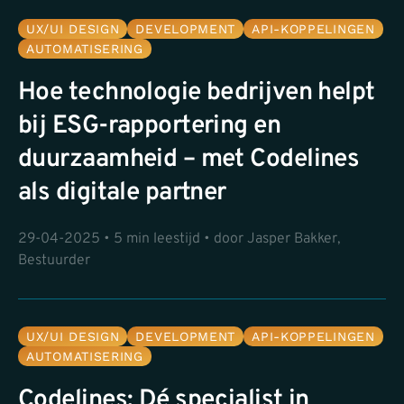
UX/UI DESIGN
DEVELOPMENT
API-KOPPELINGEN
AUTOMATISERING
Hoe technologie bedrijven helpt
bij ESG-rapportering en
duurzaamheid – met Codelines
als digitale partner
29-04-2025 • 5 min leestijd • door Jasper Bakker,
Bestuurder
UX/UI DESIGN
DEVELOPMENT
API-KOPPELINGEN
AUTOMATISERING
Codelines: Dé specialist in