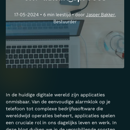
17-05-2024 • 6 min leestijd • door
Jasper Bakker
,
Bestuurder
In de huidige digitale wereld zijn applicaties
onmisbaar. Van de eenvoudige alarmklok op je
telefoon tot complexe bedrijfssoftware die
wereldwijd operaties beheert, applicaties spelen
een cruciale rol in ons dagelijks leven en werk. In
deze blog duiken we in de verschillende soorten