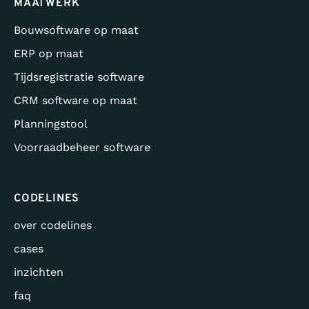
MAATWERK
Bouwsoftware op maat
ERP op maat
Tijdsregistratie software
CRM software op maat
Planningstool
Voorraadbeheer software
CODELINES
over codelines
cases
inzichten
faq