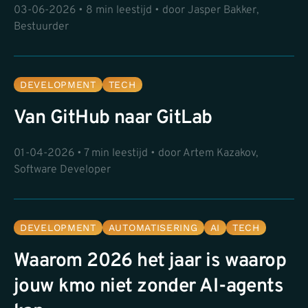
03-06-2026 • 8 min leestijd • door Jasper Bakker,
Bestuurder
DEVELOPMENT
TECH
Van GitHub naar GitLab
01-04-2026 • 7 min leestijd • door Artem Kazakov,
Software Developer
DEVELOPMENT
AUTOMATISERING
AI
TECH
Waarom 2026 het jaar is waarop
jouw kmo niet zonder AI-agents