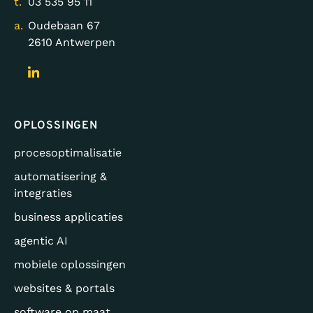
t.
03 535 95 11
a.
Oudebaan 67
2610 Antwerpen
OPLOSSINGEN
procesoptimalisatie
automatisering &
integraties
business applicaties
agentic AI
mobiele oplossingen
websites & portals
software op maat