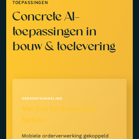
TOEPASSINGEN
Concrete AI-
toepassingen in
bouw & toelevering
ORDERAFHANDELING
Van bon op de werf tot
factuur
Mobiele orderverwerking gekoppeld