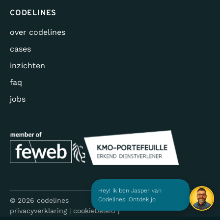
CODELINES
over codelines
cases
inzichten
faq
jobs
Hey! Ik ben Jasper van
Codelines. Ontdek jouw
digitale gr
© 2026 codelines
privacyverklaring
cookiebeleid