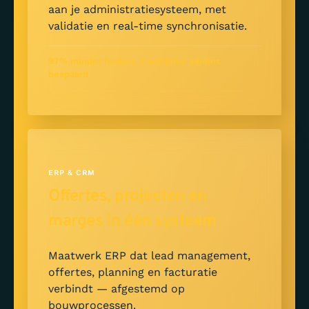
aan je administratiesysteem, met
validatie en real-time synchronisatie.
97% minder fouten, 3 voltijdse admins
bespaard
ERP & CRM
Offertes, projecten en
marges in één systeem
Maatwerk ERP dat lead management,
offertes, planning en facturatie
verbindt — afgestemd op
bouwprocessen.