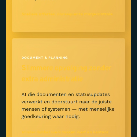
Snellere offertes, consequente margecontrole
DOCUMENT & PLANNING
Slimmere opvolging zonder
extra administratie
AI die documenten en statusupdates
verwerkt en doorstuurt naar de juiste
mensen of systemen — met menselijke
goedkeuring waar nodig.
Minder dubbel werk tussen werf en kantoor