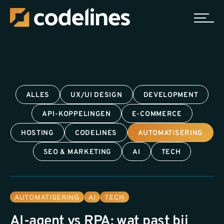
ALLES
UX/UI DESIGN
DEVELOPMENT
API-KOPPELINGEN
E-COMMERCE
HOSTING
CODELINES
AUTOMATISERING
SEO & MARKETING
AI
TECH
AUTOMATISERING
AI
TECH
AI-agent vs RPA: wat past bij