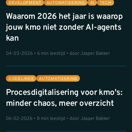
DEVELOPMENT
AUTOMATISERING
AI
TECH
Waarom 2026 het jaar is waarop
jouw kmo niet zonder AI-agents
kan
04-03-2026 • 6 min leestijd • door Jasper Bakker
CODELINES
AUTOMATISERING
Procesdigitalisering voor kmo's:
minder chaos, meer overzicht
06-02-2026 • 8 min leestijd • door Jasper Bakker