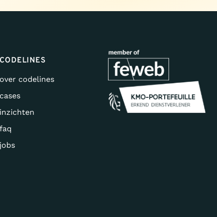
CODELINES
over codelines
cases
inzichten
faq
jobs