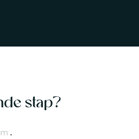
nde stap?
.