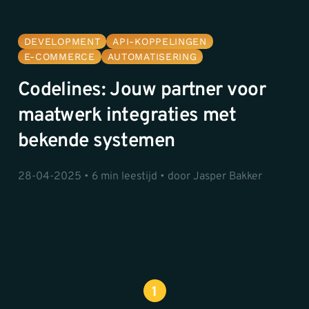
DEVELOPMENT
API-KOPPELINGEN
E-COMMERCE
AUTOMATISERING
Codelines: Jouw partner voor
maatwerk integraties met
bekende systemen
28-04-2025 • 6 min leestijd • door Jasper Bakker
1