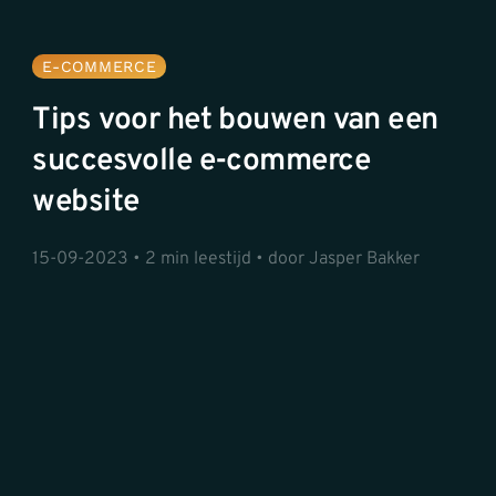
E-COMMERCE
Tips voor het bouwen van een
succesvolle e-commerce
website
15-09-2023 • 2 min leestijd • door Jasper Bakker