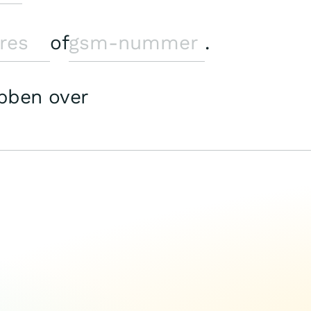
of
.
ebben over