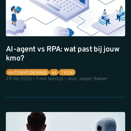
AI-agent vs RPA: wat past bij jouw
kmo?
AUTOMATISERING
AI
TECH
29-06-2026 • 7 min leestijd • door Jasper Bakker