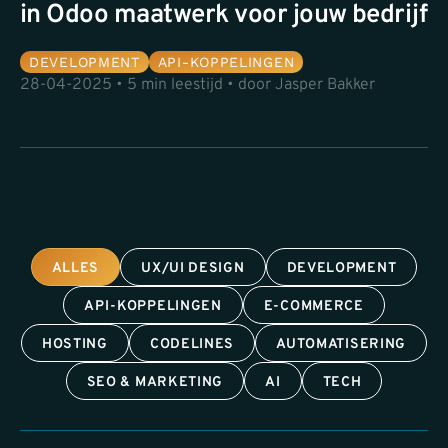
in Odoo maatwerk voor jouw bedrijf
DEVELOPMENT
API-KOPPELINGEN
28-04-2025 • 5 min leestijd • door Jasper Bakker
ALLES
UX/UI DESIGN
DEVELOPMENT
API-KOPPELINGEN
E-COMMERCE
HOSTING
CODELINES
AUTOMATISERING
SEO & MARKETING
AI
TECH
×
Deze website maakt