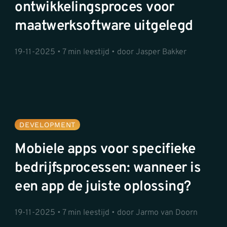
ontwikkelingsproces voor
maatwerksoftware uitgelegd
19-11-2025 • 7 min leestijd • door Jasper Bakker
DEVELOPMENT
Mobiele apps voor specifieke
bedrijfsprocessen: wanneer is
een app de juiste oplossing?
19-11-2025 • 7 min leestijd • door Jarmo van Doorn