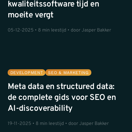
kwaliteitssoftware tijd en
moeite vergt
05-12-2025 • 8 min leestijd • door Jasper Bakker
DEVELOPMENT
SEO & MARKETING
Meta data en structured data:
de complete gids voor SEO en
AI-discoverability
19-11-2025 • 8 min leestijd • door Jasper Bakker