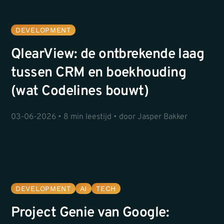
DEVELOPMENT
QlearView: de ontbrekende laag
tussen CRM en boekhouding
(wat Codelines bouwt)
03-06-2026 • 8 min leestijd • door Jasper Bakker
DEVELOPMENT
AI
TECH
Project Genie van Google: