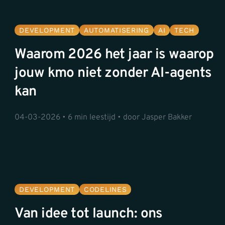
DEVELOPMENT
AUTOMATISERING
AI
TECH
Waarom 2026 het jaar is waarop
jouw kmo niet zonder AI-agents
kan
04-03-2026 • 6 min leestijd • door Jasper Bakker
DEVELOPMENT
CODELINES
Van idee tot launch: ons