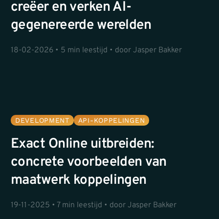
creëer en verken AI-
gegenereerde werelden
18-02-2026 • 5 min leestijd • door Jasper Bakker
DEVELOPMENT
API-KOPPELINGEN
Exact Online uitbreiden:
concrete voorbeelden van
maatwerk koppelingen
19-11-2025 • 7 min leestijd • door Jasper Bakker