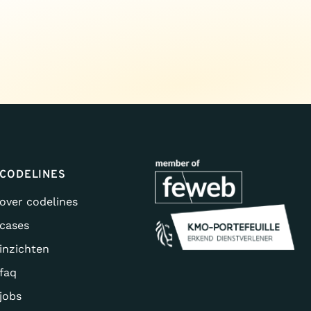
CODELINES
over codelines
cases
inzichten
faq
jobs