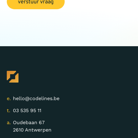
verstuur vraag
e.
hello@codelines.be
t.
03 535 95 11
a.
Oudebaan 67
2610 Antwerpen