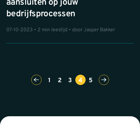
aansluiten op jouw
bedrijfsprocessen
07-10-2023 • 2 min leestijd • door Jasper Bakker
1
2
3
4
5